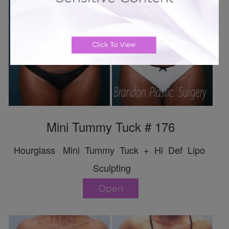
Mini Tummy Tuck # 176
Hourglass Mini Tummy Tuck + Hi Def Lipo
Sculpting
Open