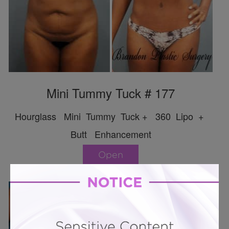
Mini Tummy Tuck # 177
Hourglass Mini Tummy Tuck + 360 Lipo +
Butt Enhancement
Open