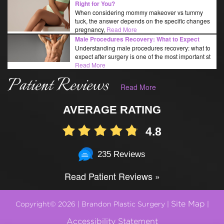
Right for You?
When considering mommy makeover vs tummy
tuck, the answer depends on the specific changes
pregnancy,
Read More
Male Procedures Recovery: What to Expect
Understanding male procedures recovery: what to
expect after surgery is one of the most important st
Read More
Patient Reviews
Read More
AVERAGE RATING
4.8
235 Reviews
Read Patient Reviews »
Site Map
Copyright© 2026 | Brandon Plastic Surgery |
|
Accessibility Statement