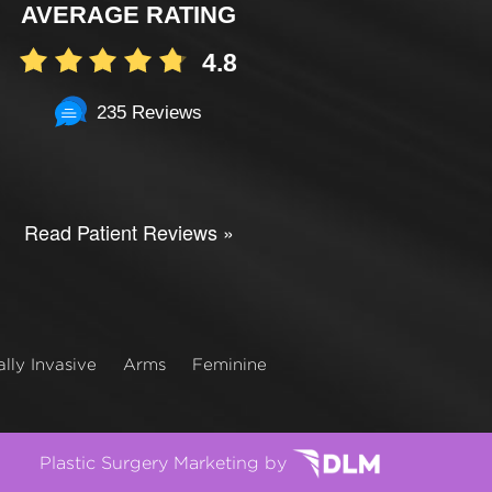
AVERAGE RATING
4.8
235 Reviews
Read Patient Reviews »
lly Invasive
Arms
Feminine
Plastic Surgery Marketing by