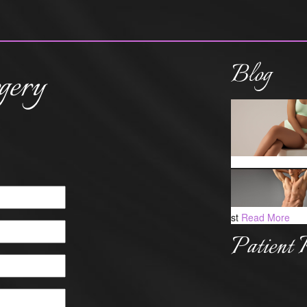
Blog
gery
st
Read More
Patient 