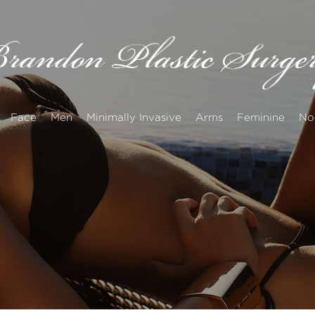
Face
Men
Minimally Invasive
Arms
Feminine
No