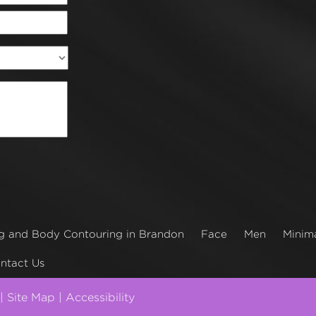
g and Body Contouring in Brandon
Face
Men
Minima
ntact Us
 |
Site Map
|
Accessibility