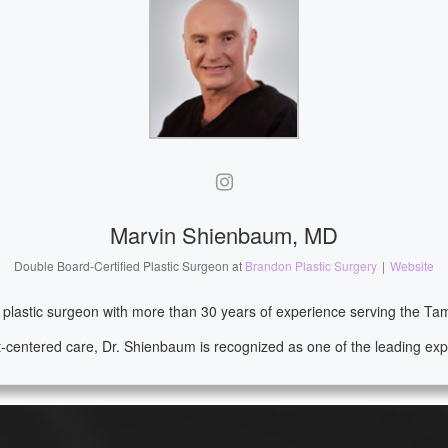
Marvin Shienbaum, MD
Double Board-Certified Plastic Surgeon
at
Brandon Plastic Surgery
|
Website
d plastic surgeon with more than 30 years of experience serving the T
-centered care, Dr. Shienbaum is recognized as one of the leading expe